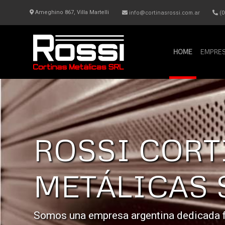
Ameghino 867, Villa Martelli
info@cortinasrossi.com.ar
(0
HOME
EMPRE