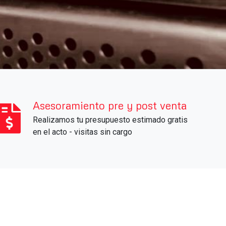
rtinas metálicas enrollables de
reparaciones, repuestos, asesoramiento
Asesoramiento pre y post venta
Realizamos tu presupuesto estimado gratis
en el acto - visitas sin cargo