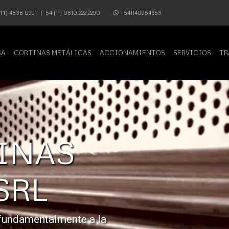
4838 0991
54 (11) 0810 222 2290
+541140954653
11)
|
SA
CORTINAS METÁLICAS
ACCIONAMIENTOS
SERVICIOS
TR
ROSSI C
METÁLIC
Somos una empresa argentina 